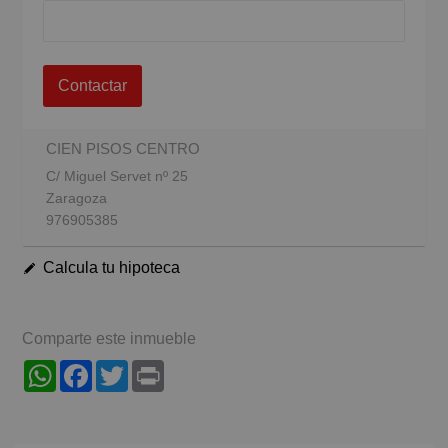
Contactar
CIEN PISOS CENTRO
C/ Miguel Servet nº 25
Zaragoza
976905385
Calcula tu hipoteca
Comparte este inmueble
WhatsApp
Facebook
Twitter
Print