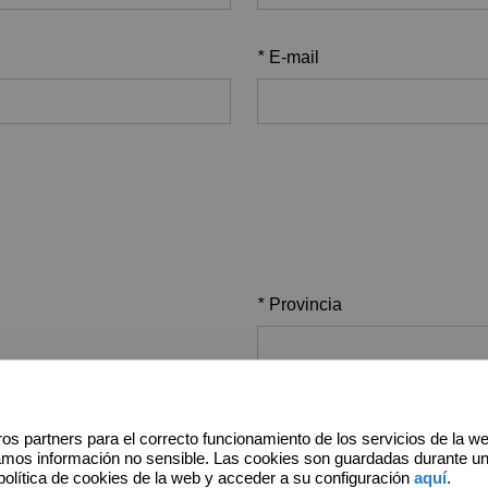
*
E-mail
*
Provincia
Dirección
os partners para el correcto funcionamiento de los servicios de la w
amos información no sensible. Las cookies son guardadas durante u
política de cookies de la web y acceder a su configuración
aquí
.